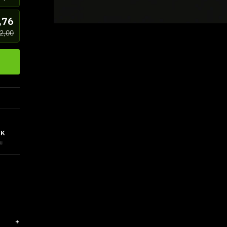
,76
2,00
AK
au
+