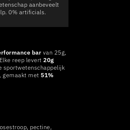
wetenschap aanbeveelt
. 0% artificials.
performance bar
van 25g,
Elke reep levert
20g
ie sportwetenschappelijk
t, gemaakt met
51%
cosestroop, pectine,