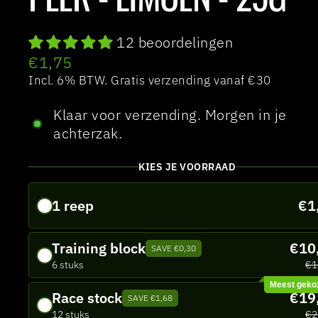
12 beoordelingen
Normale
€1,75
prijs
Incl. 6% BTW. Gratis verzending vanaf €30
Klaar voor verzending. Morgen in je
achterzak.
KIES JE VOORRAAD
1 reep
€1
Training block
€10
SAVE €0,30
6 stuks
€1
Meest geko
Race stock
€19
SAVE €1,68
12 stuks
€2