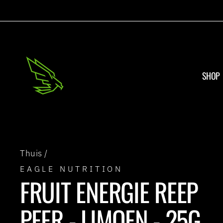
Ga
direct
naar
de
inhoud
SHOP
Thuis
/
EAGLE NUTRITION
FRUIT ENERGIE REEP
PEER - LIMOEN - 25G