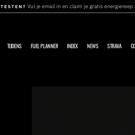
Vul je email in en claim je gratis energiereep.
TESTEN?
Diavoorstelling
pauzeren
TIJDENS
FUEL PLANNER
INDEX
NEWS
STRAVA
C