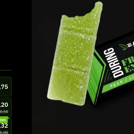
,75
,20
0,50
zen
,32
1,00