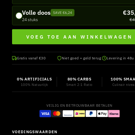
Volle doos
€35
SAVE €6,24
24 stuks
€4
VOEG TOE AAN WINKELWAGEN
Gratis vanaf €30
Niet goed = geld terug
Levering in 48u
0% ARTIFICIALS
80% CARBS
100% SMA
100% Natuurlijk
Smart 2:1 Ratio
Culinair nive
VEILIG EN BETROUWBAAR BETALEN
VOEDINGSWAARDEN