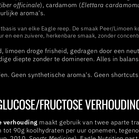
iber officinale
), cardamom (
Elettara cardamo
urlijke aroma's.
uitbasis van elke Eagle reep. De smaak Peer/Limoen k
ur en een zuivere, herkenbare smaak, zonder concentr
d, limoen droge frisheid, gedragen door een neu
ge diepte zonder te domineren. Alles in balans.
ffen. Geen synthetische aroma's. Geen shortcuts
 GLUCOSE/FRUCTOSE VERHOUDIN
e verhouding
maakt gebruik van twee aparte tra
m tot 90g koolhydraten per uur opnemen, tegeno
rup, 2010,
Sports Medicine
). Eagle Nutrition pas