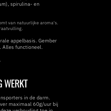
mum
), spirulina- en
omt van natuurlijke aroma's.
aatvulling.
trale appelbasis. Gember
 Alles functioneel.
.
G WERKT
nsporters in de darm.
ver maximaal 60g/uur bij
t deze verhouding toe in