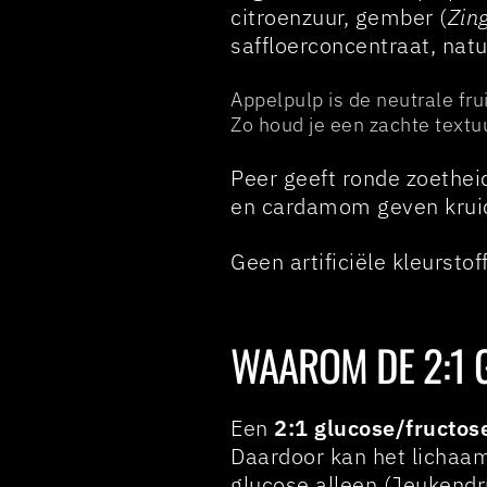
citroenzuur, gember (
Zing
saffloerconcentraat, natu
Appelpulp is de neutrale fr
Zo houd je een zachte textu
Peer geeft ronde zoethei
en cardamom geven kruidi
Geen artificiële kleursto
WAAROM DE 2:1
Een
2:1 glucose/fructos
Daardoor kan het lichaa
glucose alleen (Jeukend