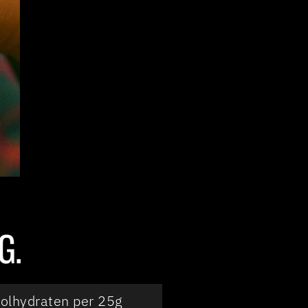
G.
oolhydraten per 25g