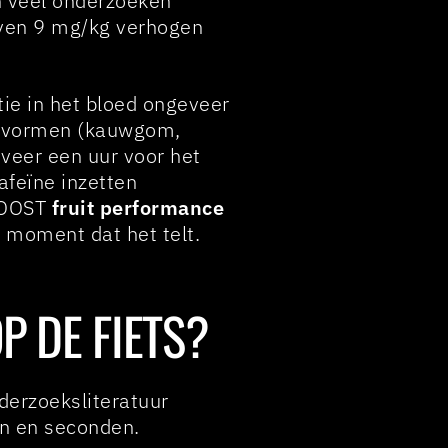
an veel onderzoeken
oven 9 mg/kg verhogen
tie in het bloed ongeveer
ne-vormen (kauwgom,
eveer een uur voor het
afeïne inzetten
 BOOST
fruit performance
t moment dat het telt.
P DE FIETS?
erzoeksliteratuur
en en seconden.