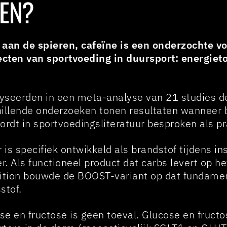
MEN?
 aan de spieren, cafeïne is een onderzochte v
cten van sportvoeding in duursport: energiet
lyseerden in een meta-analyse van 21 studies d
hillende onderzoeken tonen resultaten wanneer
ordt in sportvoedingsliteratuur besproken als p
 is specifiek ontwikkeld als brandstof tijdens in
r. Als functioneel product dat carbs levert op 
rition bouwde de BOOST-variant op dat fundamen
stof.
ose en fructose is geen toeval. Glucose en fru