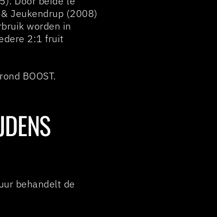
5). Door beide te
l & Jeukendrup (2008)
rbruik worden in
edere 2:1 fruit
t rond BOOST.
IJDENS
tuur behandelt de