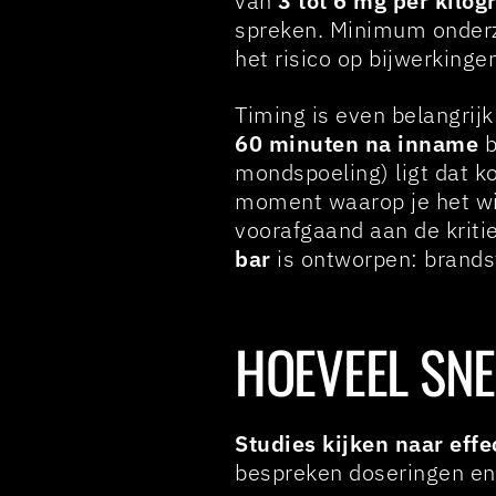
van
3 tot 6 mg per kilo
spreken. Minimum onderz
het risico op bijwerkinge
Timing is even belangrijk
60 minuten na inname
b
mondspoeling) ligt dat k
moment waarop je het wilt
voorafgaand aan de kritie
bar
is ontworpen: brandst
HOEVEEL SNE
Studies kijken naar eff
bespreken doseringen en