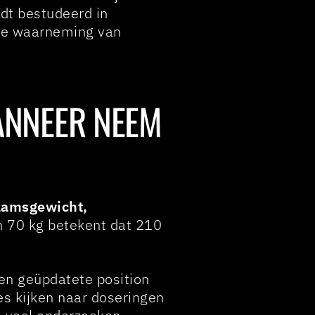
dt bestudeerd in
r de waarneming van
WANNEER NEEM
haamsgewicht,
n 70 kg betekent dat 210
een geüpdatete position
es kijken naar doseringen