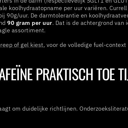
rters in de darm (respectievelijk SGLT1 en GLUT
ale koolhydraatopname per uur variëren. Currel
bij 90g/uur. De darmtolerantie en koolhydraatve
ond
90 gram per uur
. Dat is de achtergrond van i
agle assortiment.
reep of gel kiest
, voor de volledige fuel-contex
CAFEÏNE PRAKTISCH TOE T
agt om duidelijke richtlijnen. Onderzoekslitera