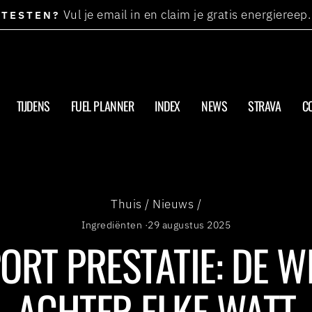
Vul je email in en claim je gratis energiereep.
TESTEN?
Diavoorstelling
pauzeren
TIJDENS
FUEL PLANNER
INDEX
NEWS
STRAVA
C
Thuis
/
Nieuws
/
Ingrediënten
·
29 augustus 2025
PORT PRESTATIE: DE 
ACHTER ELKE WATT