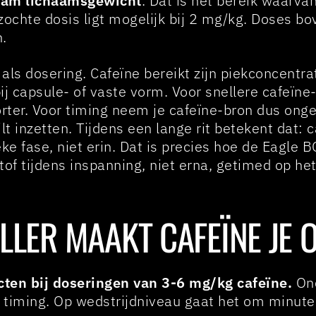
gram lichaamsgewicht
. Dat is het bereik waarv
ochte dosis ligt mogelijk bij 2 mg/kg. Doses b
n.
 als dosering. Cafeïne bereikt zijn piekconcentra
ij capsule- of vaste vorm. Voor snellere cafeï
orter. Voor timing neem je cafeïne-bron dus ong
 inzetten. Tijdens een lange rit betekent dat: c
ke fase, niet erin. Dat is precies hoe de Eagle
of tijdens inspanning, niet erna, getimed op he
LLER MAAKT CAFEÏNE JE O
ecten bij doseringen van 3-6 mg/kg cafeïne.
Ond
 timing. Op wedstrijdniveau gaat het om minut