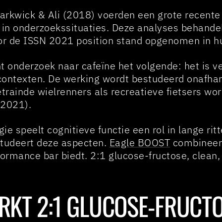
rkwick & Ali (2018) voerden een grote recente
 in onderzoekssituaties. Deze analyses behande
door de ISSN 2021 position stand opgenomen in hu
t onderzoek naar cafeïne het volgende: het is ve
ontexten. De werking wordt bestudeerd onafhan
trainde wielrenners als recreatieve fietsers wor
 2021).
ie speelt cognitieve functie een rol in lange rit
studeert deze aspecten.
Eagle BOOST
combineert
formance bar biedt. 2:1 glucose-fructose, clean, 
KT 2:1 GLUCOSE-FRUCTO