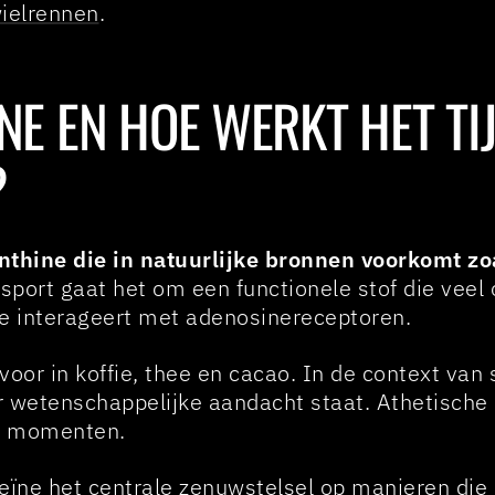
wielrennen
.
ÏNE EN HOE WERKT HET TI
?
thine die in natuurlijke bronnen voorkomt zoa
sport gaat het om een functionele stof die veel
ïne interageert met adenosinereceptoren.
oor in koffie, thee en cacao. In de context van
er wetenschappelijke aandacht staat. Athetische 
ke momenten.
eïne het centrale zenuwstelsel op manieren die 