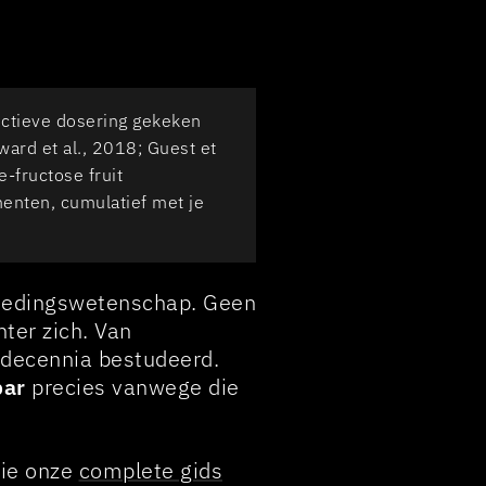
ectieve dosering gekeken
ard et al., 2018; Guest et
-fructose fruit
enten, cumulatief met je
tvoedingswetenschap. Geen
ter zich. Van
l decennia bestudeerd.
bar
precies vanwege die
zie onze
complete gids